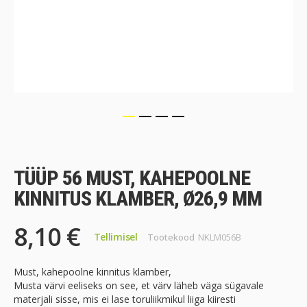
Skip
to
the
TÜÜP 56 MUST, KAHEPOOLNE
beginning
of
KINNITUS KLAMBER, Ø26,9 MM
the
images
8,10 €
gallery
Tellimisel
Tootekood
NKLM056B
Must, kahepoolne kinnitus klamber,
Musta värvi eeliseks on see, et värv läheb väga sügavale
materjali sisse, mis ei lase toruliikmikul liiga kiiresti