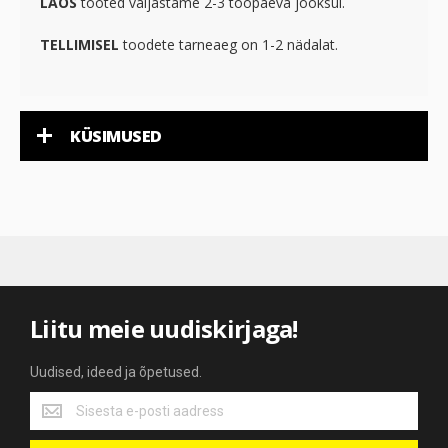
LAOS
tooted väljastame 2-3 tööpäeva jooksul.
TELLIMISEL
toodete tarneaeg on 1-2 nädalat.
KÜSIMUSED
Liitu meie uudiskirjaga!
Uudised, ideed ja õpetused.
Uudised,
ideed
ja