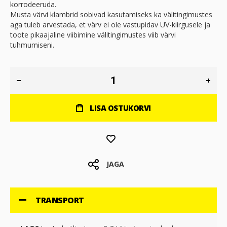
korrodeeruda.
Musta värvi klambrid sobivad kasutamiseks ka välitingimustes
aga tuleb arvestada, et värv ei ole vastupidav UV-kiirgusele ja
toote pikaajaline viibimine välitingimustes viib värvi
tuhmumiseni.
LISA OSTUKORVI
JAGA
TRANSPORT