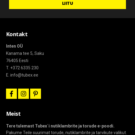
LIITU
õpetused.
Kontakt
Inten OÜ
Kanama tee 5, Saku
76405 Eesti
T. +372 6335 230
E. info@tubex.ee
f
i
p
a
n
i
c
s
n
e
t
t
b
a
e
Meist
o
g
r
o
r
e
k
a
s
Tere tulemast Tubex`i nutiklambrite ja torude e-poodi.
m
t
Pakume Teile suurimat torude, nutiklambrite ja tarvikute valikut.