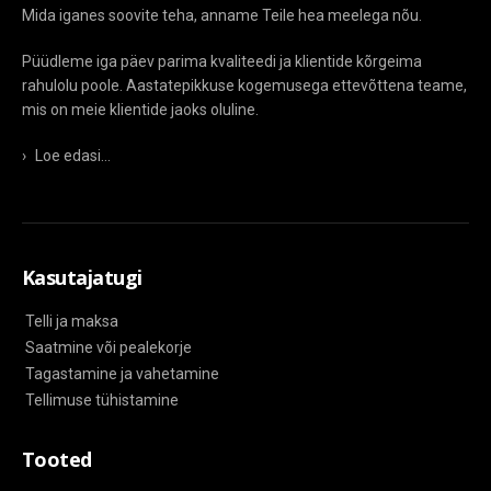
Mida iganes soovite teha, anname Teile hea meelega nõu.
Püüdleme iga päev parima kvaliteedi ja klientide kõrgeima
rahulolu poole. Aastatepikkuse kogemusega ettevõttena teame,
mis on meie klientide jaoks oluline.
›
Loe edasi...
Kasutajatugi
Telli ja maksa
Saatmine või pealekorje
Tagastamine ja vahetamine
Tellimuse tühistamine
Tooted