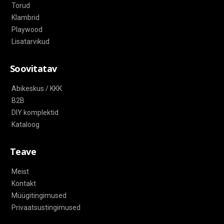
Torud
Klambrid
Playwood
Lisatarvikud
Soovitatav
Abikeskus / KKK
B2B
DIY komplektid
Kataloog
Teave
Meist
Kontakt
Müügitingimused
Privaatsustingimused